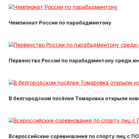
Чемпионат России по парабадминтону
Первенство России по парабадминтону среди ю
В белгородском посёлке Томаровка открыли но
Всероссийские соревнования по спорту лиц с П