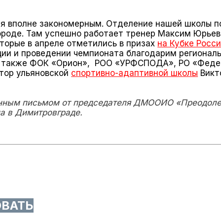
ся вполне закономерным. Отделение нашей школы п
городе. Там успешно работает тренер Максим Юрьев
оторые в апреле отметились в призах
на Кубке Росс
ции и проведении чемпионата благодарим​ регионал
а также ФОК «Орион», ​ РОО «УРФСПОДА», РО «Феде
ктор ульяновской
спортивно-адаптивной школы
Викт
енным письмом от председателя ДМООИО «Преодоле
на в Димитровграде.
ОВАТЬ