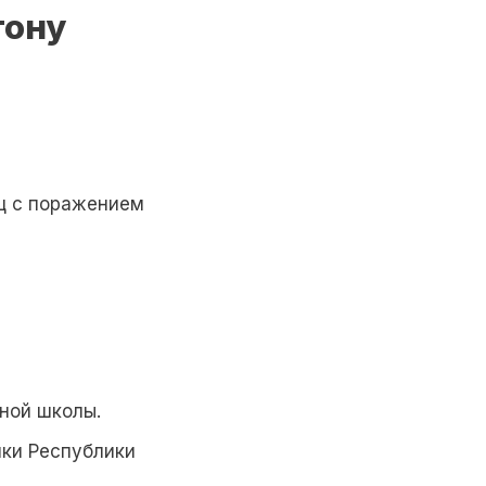
тону
ц с поражением
ной школы.
ки Республики