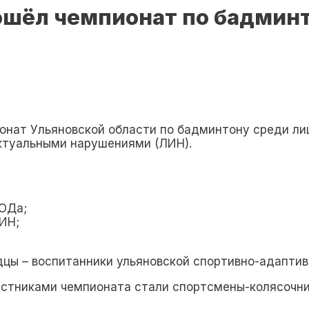
рошёл чемпионат по бадмин
нат Ульяновской области​ по бадминтону среди ли
ектуальными нарушениями (ЛИН).
ПОДа;
ИН;
цы – воспитанники ульяновской спортивно-адаптив
астниками чемпионата стали спортсмены-колясочни