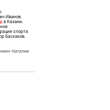
о
ич Иванов.
ии
в Казани.
ьное
рация спорта
ор Баскаков.
ние» Наталии