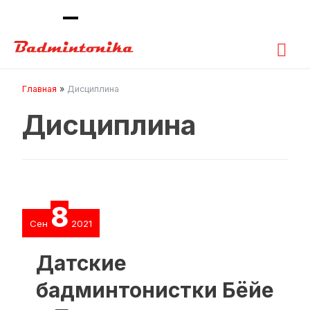
Гла
ме
Главная
Дисциплина
Дисциплина
8
Сен
2021
Датские
бадминтонистки Бёйе