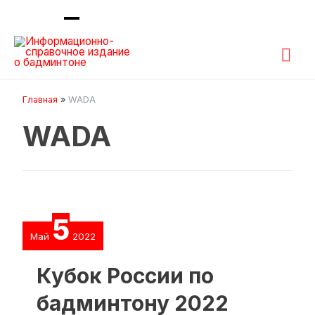
Гла
ме
Главная
WADA
WADA
5
Май
2022
Кубок России по
бадминтону 2022