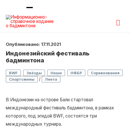
Гла
ме
Опубликовано: 17.11.2021
Индонезийский фестиваль
бадминтона
,
,
,
,
,
BWF
Звёзды
Наши
НФБР
Соревнования
/
Спортсмены
Лента
В Индонезии на острове Бали стартовал
международный фестиваль бадминтона, в рамках
которого, под эгидой BWF, состоятся три
международных турнира.