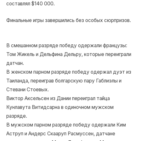
составлял $140 000.
Финальные игры завершились без особых сюрпризов.
В смешанном разряде победу одержали французы:
Том Жикель и Дельфина Дельру, которые переиграли
датчан.
В женском парном разряде победу одержал дуэт из
Таиланда, переиграв болгарскую пару Габлиэлы и
Стевани Стоевых.
Виктор Аксельсен из Дании переиграл тайца
Кунлавута Витидсарна в одиночном мужском
разряде.
В мужском парном разряде победу одержали Ким
Аструп и Андерс Скааруп Расмуссен, датчане