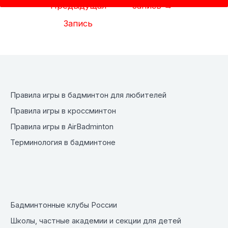
по
Предыдущая
Запись
→
записям
Запись
Правила игры в бадминтон для любителей
Правила игры в кроссминтон
Правила игры в AirBadminton
Терминология в бадминтоне
Бадминтонные клубы России
Школы, частные академии и секции для детей