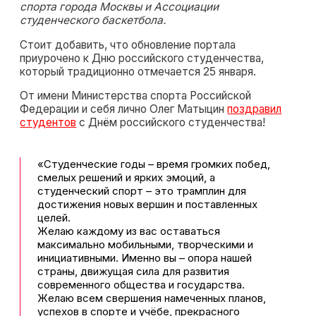
спорта города Москвы и Ассоциации
студенческого баскетбола.
Стоит добавить, что обновление портала
приурочено к Дню российского студенчества,
который традиционно отмечается 25 января.
От имени Министерства спорта Российской
Федерации и себя лично Олег Матыцин
поздравил
студентов
с Днём российского студенчества!
«Студенческие годы – время громких побед,
смелых решений и ярких эмоций, а
студенческий спорт – это трамплин для
достижения новых вершин и поставленных
целей.
Желаю каждому из вас оставаться
максимально мобильными, творческими и
инициативными. Именно вы – опора нашей
страны, движущая сила для развития
современного общества и государства.
Желаю всем свершения намеченных планов,
успехов в спорте и учёбе, прекрасного