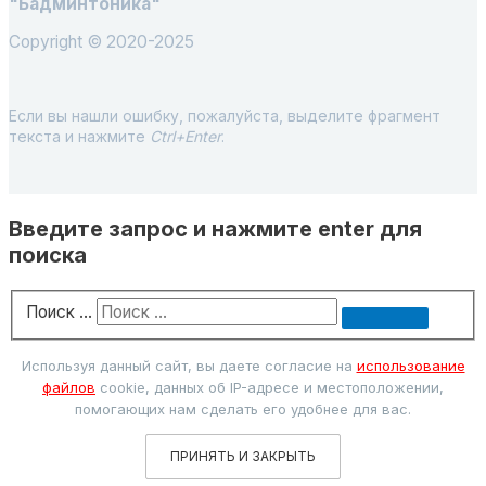
"Бадминтоника"
Copyright © 2020-2025
Если вы нашли ошибку, пожалуйста, выделите фрагмент
текста и нажмите
Ctrl+Enter
.
Введите запрос и нажмите enter для
поиска
Поиск …
Используя данный сайт, вы даете согласие на
использование
файлов
cookie, данных об IP-адресе и местоположении,
помогающих нам сделать его удобнее для вас.
ПРИНЯТЬ И ЗАКРЫТЬ