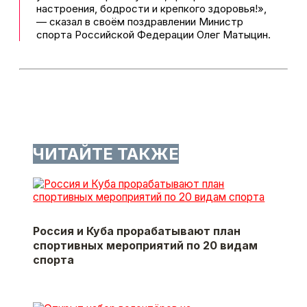
настроения, бодрости и крепкого здоровья!»,
— сказал в своём поздравлении Министр
спорта Российской Федерации Олег Матыцин.
ЧИТАЙТЕ ТАКЖЕ
Россия и Куба прорабатывают план
спортивных мероприятий по 20 видам
спорта