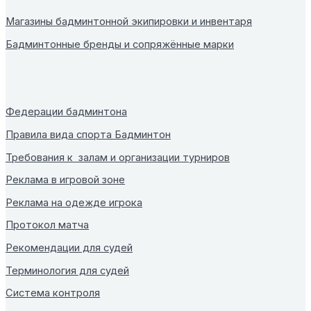
Магазины бадминтонной экипировки и инвентаря
Бадминтонные бренды и сопряжённые марки
Федерации бадминтона
Правила вида спорта Бадминтон
Требования к залам и организации турниров
Реклама в игровой зоне
Реклама на одежде игрока
Протокол матча
Рекомендации для судей
Терминология для судей
Система контроля