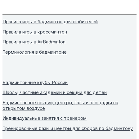
Правила игры в бадминтон для любителей
Правила игры в кроссминтон
Правила игры в AirBadminton
Терминология в бадминтоне
Бадминтонные клубы России
Школы, частные академии и секции для детей
Бадминтонные секции, центры, залы и площадки на
открытом воздухе
Индивидуальные занятия с тренером
Тренировочные базы и центры для сборов по бадминтону