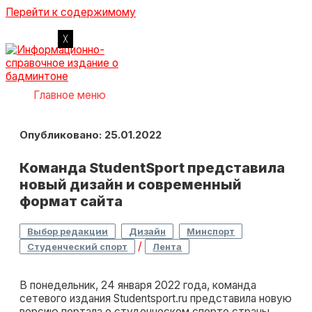
Перейти к содержимому
Главное меню
Опубликовано: 25.01.2022
Команда StudentSport представила
новый дизайн и современный
формат сайта
,
,
,
Выбор редакции
Дизайн
Минспорт
/
Студенческий спорт
Лента
В понедельник, 24 января 2022 года, команда
сетевого издания Studentsport.ru представила новую
версию портала о студенческом спорте страны.