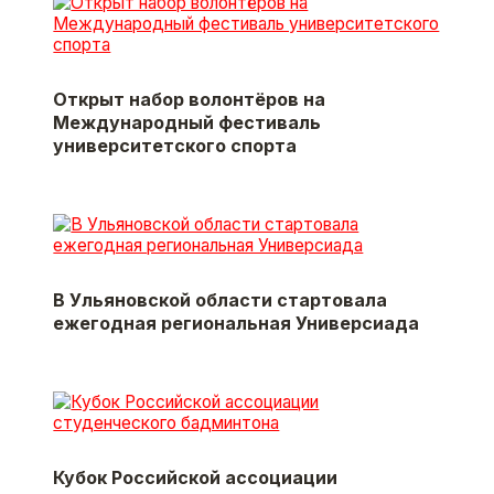
Открыт набор волонтёров на
Международный фестиваль
университетского спорта
В Ульяновской области стартовала
ежегодная региональная Универсиада
Кубок Российской ассоциации