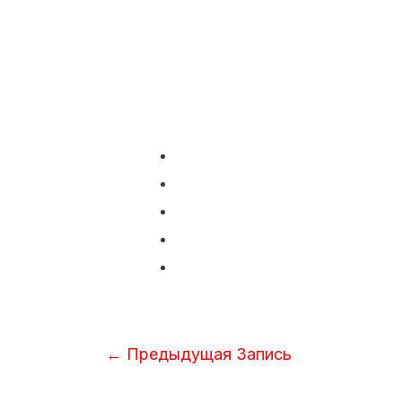
Навигация
←
Предыдущая Запись
по