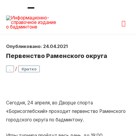
Гла
ме
Опубликовано: 24.04.2021
Первенство Раменского округа
/
.
Кратко
Сегодня, 24 апреля, во Дворце спорта
«Борисоглебский» проходит первенство Раменского
городского округа по бадминтону.
Игры турнира пройдут весь день, до 19:00.