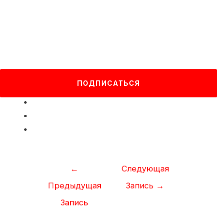
ПОДПИСАТЬСЯ
Навигация
←
Следующая
по
Предыдущая
Запись
→
записям
Запись