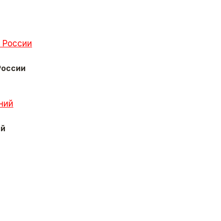
России
ий