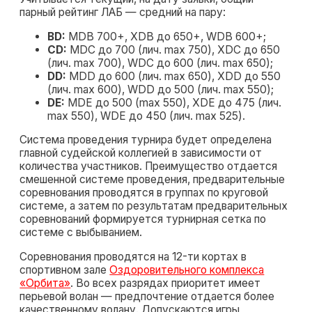
парный рейтинг ЛАБ — средний на пару:
BD:
MDB 700+, XDB до 650+, WDB 600+;
CD:
MDC до 700 (лич. max 750), XDС до 650
(лич. max 700), WDC до 600 (лич. max 650);
DD:
MDD до 600 (лич. max 650), XDD до 550
(лич. max 600), WDD до 500 (лич. max 550);
DE:
MDЕ до 500 (max 550), XDЕ до 475 (лич.
max 550), WDЕ до 450 (лич. max 525).
Система проведения турнира будет определена
главной судейской коллегией в зависимости от
количества участников. Преимущество отдается
смешенной системе проведения, предварительные
соревнования проводятся в группах по круговой
системе, а затем по результатам предварительных
соревнований формируется турнирная сетка по
системе с выбыванием.
Соревнования проводятся на 12-ти кортах в
спортивном зале
Оздоровительного комплекса
«Орбита»
. Во всех разрядах приоритет имеет
перьевой волан — предпочтение отдается более
качественному волану. Допускаются игры