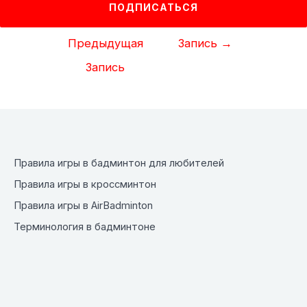
ПОДПИСАТЬСЯ
Навигация
←
Следующая
по
Предыдущая
Запись
→
записям
Запись
Правила игры в бадминтон для любителей
Правила игры в кроссминтон
Правила игры в AirBadminton
Терминология в бадминтоне