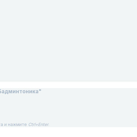
Бадминтоника"
та и нажмите
Ctrl+Enter
.