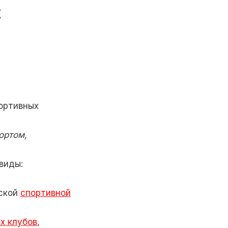
х
портивных
ортом,
виды:
еской
спортивной
х клубов
,