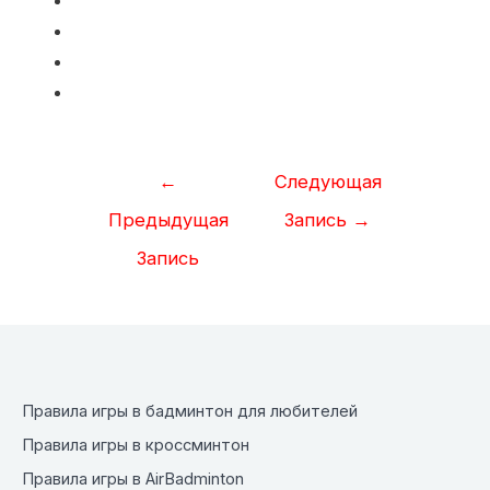
Навигация
←
Следующая
по
Предыдущая
Запись
→
записям
Запись
Правила игры в бадминтон для любителей
Правила игры в кроссминтон
Правила игры в AirBadminton