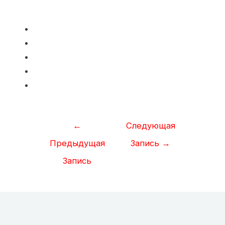
Навигация
←
Следующая
по
Предыдущая
Запись
→
записям
Запись