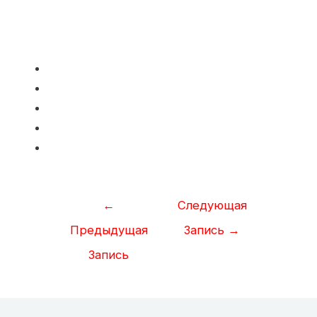
Навигация
←
Следующая
по
Предыдущая
Запись
→
записям
Запись