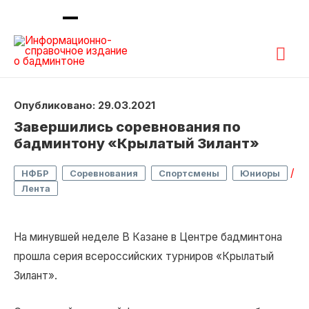
Гла
ме
Опубликовано: 29.03.2021
Завершились соревнования по
бадминтону «Крылатый Зилант»
,
,
,
/
НФБР
Соревнования
Спортсмены
Юниоры
Лента
На минувшей неделе В Казане в Центре бадминтона
прошла серия всероссийских турниров «Крылатый
Зилант».